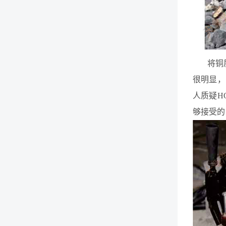
将铜
很明显，
人质疑H
够接受的