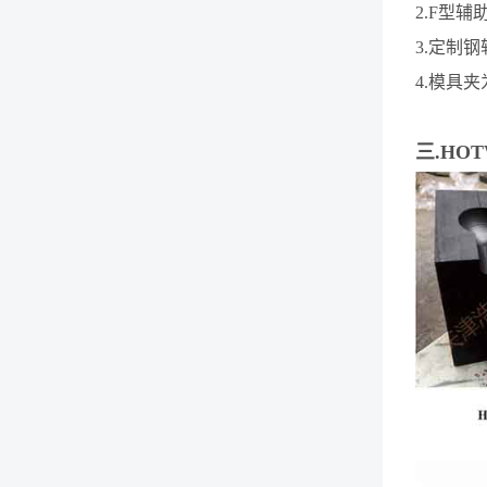
2.F型
3.定制
4.模具
三.HO