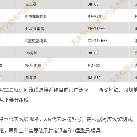
TWELD轨道回流线焊接系统目前已广泛应于于西安地铁、深
以下部分组成：
表格**代表线缆规格，&&代表焊粉型号，需根据对应线缆制
缆，原则上不需要使用封堵铜套和D型整形模具。