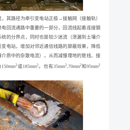
直流，其路径为牵引变电站正极→接触网（接触轨）
供电回流通路中重要的一部分，回流线起着连接钢
系统的分界点，同时也是较少迷流（泄漏到土壤介
引变电站，增加对邻近通信线路的屏蔽效果，降低
壤介质中的杂散电流），从而减慢埋地的管线、接
2
2
2
2
2
50mm
或185mm
。也有35mm
,70mm
和95mm