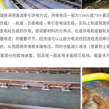
铁采用直流牵引供电方式，供电电压一般为1500V或750V
负载）→轨道→负极电缆→牵引变电站负极。实际上轨道就是
变电站负极的作用，是软硬材料的分界点，也是供电和接触轨
散电流）的重要环节。回流线可以让部分电流经回流线流回牵
抗，从而提高供电臂末端电压，同时也能减少迷流（泄漏到土
属部分的腐蚀速度。回流线一般采用多股铜芯软线，截面多为1